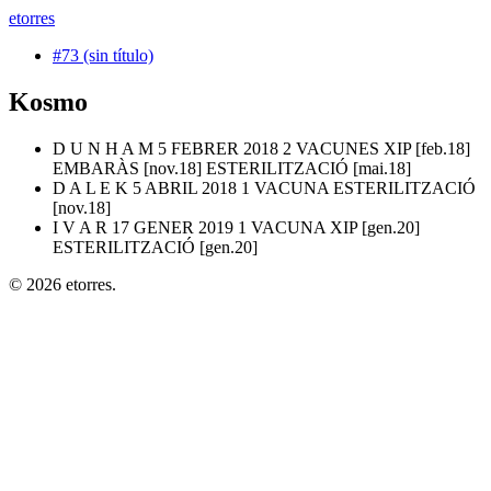
etorres
#73 (sin título)
Kosmo
D U N H A M 5 FEBRER 2018 2 VACUNES XIP [feb.18]
EMBARÀS [nov.18] ESTERILITZACIÓ [mai.18]
D A L E K 5 ABRIL 2018 1 VACUNA ESTERILITZACIÓ
[nov.18]
I V A R 17 GENER 2019 1 VACUNA XIP [gen.20]
ESTERILITZACIÓ [gen.20]
© 2026 etorres.