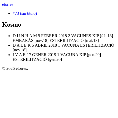
etorres
#73 (sin título)
Kosmo
D U N H A M 5 FEBRER 2018 2 VACUNES XIP [feb.18]
EMBARÀS [nov.18] ESTERILITZACIÓ [mai.18]
D A L E K 5 ABRIL 2018 1 VACUNA ESTERILITZACIÓ
[nov.18]
I V A R 17 GENER 2019 1 VACUNA XIP [gen.20]
ESTERILITZACIÓ [gen.20]
© 2026 etorres.